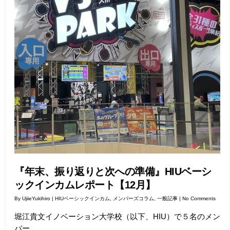
『年末、振り返りと次への準備』HIUベーシ
ックインカムレポート【12月】
By
UjiieYukihiro
|
HIUベーシックインカム
,
メンバーズコラム
,
一般記事
|
No Comments
堀江貴文イノベーション大学校（以下、HIU）で５名のメン
バー…