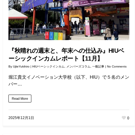
『秋晴れの週末と、年末への仕込み』HIUベ
ーシックインカムレポート【11月】
By
UjiieYukihiro
|
HIUベーシックインカム
,
メンバーズコラム
,
一般記事
|
No Comments
堀江貴文イノベーション大学校（以下、HIU）で５名のメン
バー…
Read More
0
2025年12月1日