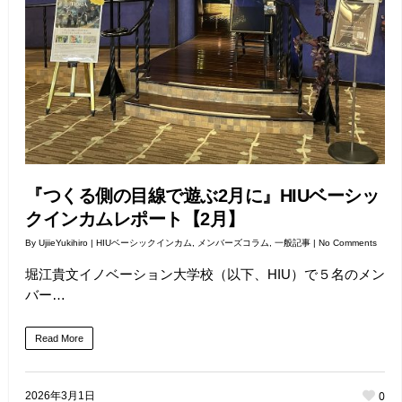
『つくる側の目線で遊ぶ2月に』HIUベーシッ
クインカムレポート【2月】
By
UjiieYukihiro
|
HIUベーシックインカム
,
メンバーズコラム
,
一般記事
|
No Comments
堀江貴文イノベーション大学校（以下、HIU）で５名のメン
バー…
Read More
0
2026年3月1日