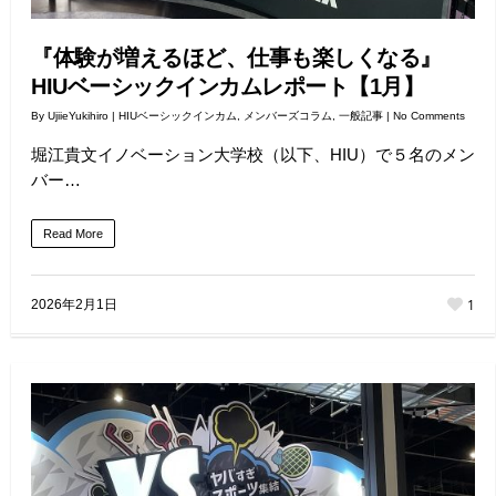
『体験が増えるほど、仕事も楽しくなる』
HIUベーシックインカムレポート【1月】
By
UjiieYukihiro
|
HIUベーシックインカム
,
メンバーズコラム
,
一般記事
|
No Comments
堀江貴文イノベーション大学校（以下、HIU）で５名のメン
バー…
Read More
1
2026年2月1日