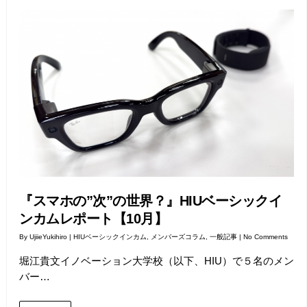
『スマホの”次”の世界？』HIUベーシックイ
ンカムレポート【10月】
By
UjiieYukihiro
|
HIUベーシックインカム
,
メンバーズコラム
,
一般記事
|
No Comments
堀江貴文イノベーション大学校（以下、HIU）で５名のメン
バー…