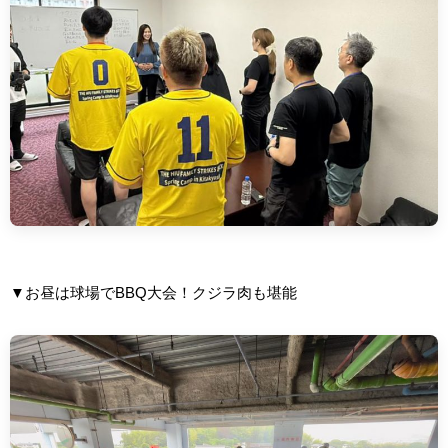
▼お昼は球場でBBQ大会！クジラ肉も堪能