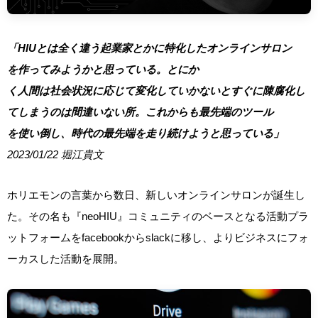
「HIU
とは
全
く
違
う
起業
家
とかに
特
化
したオンラインサ
ロン
を
作
ってみようかと
思
っている
。
とにか
く
人
間
は
社
会
状
況
に
応
じて
変
化
していかないとすぐに
陳
腐
化
し
てしまうのは
間
違
いない
所
。
これからも
最
先
端
のツ
ー
ル
を
使
い
倒
し
、
時
代
の
最
先
端
を
走
り
続
けようと
思
っている」
2023/01/22 堀江貴文
ホリエモンの言葉から数日、新しいオンラインサロンが誕生し
た。その名も『neoHIU』コミュニティのベースとなる活動プラ
ットフォームをfacebookからslackに移し、よりビジネスにフォ
ーカスした活動を展開。