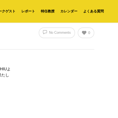
ークゲスト
レポート
特任教授
カレンダー
よくある質問
No Comments
0
IUよ
果たし