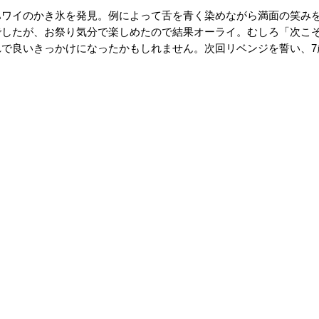
ハワイのかき氷を発見。例によって舌を青く染めながら満面の笑み
でしたが、お祭り気分で楽しめたので結果オーライ。むしろ「次こ
れで良いきっかけになったかもしれません。次回リベンジを誓い、
7