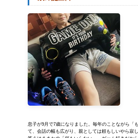
息子が
9
月で
7
歳になりました。毎年のことながら「
て、会話の幅も広がり、親としては頼もしいやら寂