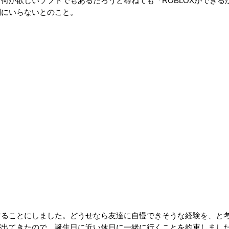
ら何か欲しいソフトでもあるだろうと尋ねても「
ROBLOX
ができる
別にいらないとのこと。
することにしました。どうせなら友達に自慢できそうな経験を、と
が出てきたので、誕生日に近い休日に一緒に行くことを約束しまし