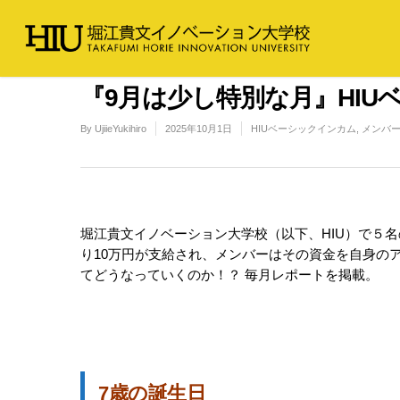
『9月は少し特別な月』HIU
By
UjiieYukihiro
2025年10月1日
HIUベーシックインカム
,
メンバ
堀江貴文イノベーション大学校（以下、HIU）で５
り10万円が支給され、メンバーはその資金を自身の
てどうなっていくのか！？ 毎月レポートを掲載。
7歳の誕生日