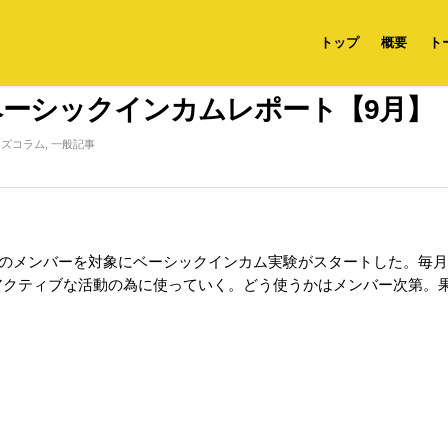
トップ
概要
ト
ベーシックインカムレポート【9月】
ーズコラム
,
一般記事
名のメンバーを対象にベーシックインカム実験がスタートした。毎月H
アクティブな活動の為に使っていく。どう使うかはメンバー次第。