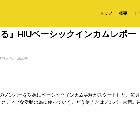
トップ
概要
ト
る』HIUベーシックインカムレポー
ズコラム
,
一般記事
名のメンバーを対象にベーシックインカム実験がスタートした。毎月H
アクティブな活動の為に使っていく。どう使うかはメンバー次第。