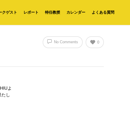
ークゲスト
レポート
特任教授
カレンダー
よくある質問
No Comments
0
IUよ
果たし