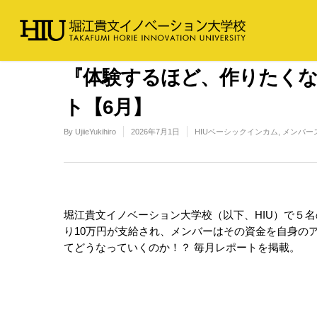
『体験するほど、作りたくな
ト【6月】
By
UjiieYukihiro
2026年7月1日
HIUベーシックインカム
,
メンバー
堀江貴文イノベーション大学校（以下、HIU）で５
り10万円が支給され、メンバーはその資金を自身の
てどうなっていくのか！？ 毎月レポートを掲載。