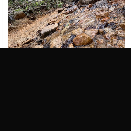
『山と舟』HIUベーシックインカムレポート
【5月】
By
Yamatsu6988
|
HIUベーシックインカム
,
メンバーズコラム
,
一般記事
|
No Comments
堀江貴文イノベーション大学校（以下、HIU）で５名のメン
バー…
Read More