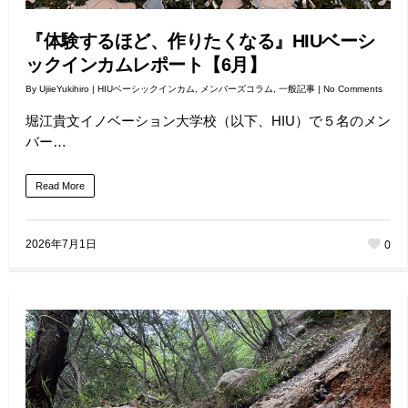
『体験するほど、作りたくなる』HIUベーシ
ックインカムレポート【6月】
By
UjiieYukihiro
|
HIUベーシックインカム
,
メンバーズコラム
,
一般記事
|
No Comments
堀江貴文イノベーション大学校（以下、HIU）で５名のメン
バー…
Read More
0
2026年7月1日