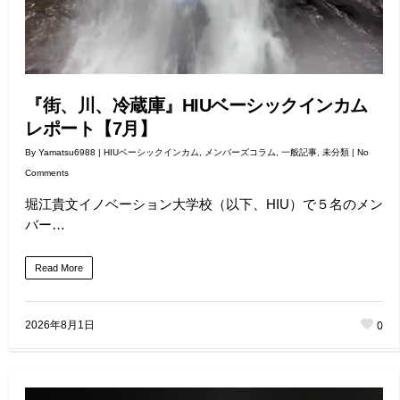
『街、川、冷蔵庫』HIUベーシックインカム
レポート【7月】
By
Yamatsu6988
|
HIUベーシックインカム
,
メンバーズコラム
,
一般記事
,
未分類
|
No
Comments
堀江貴文イノベーション大学校（以下、HIU）で５名のメン
バー…
Read More
0
2026年8月1日