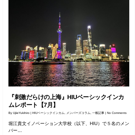
『刺激だらけの上海』HIUベーシックインカ
ムレポート【7月】
By
UjiieYukihiro
|
HIUベーシックインカム
,
メンバーズコラム
,
一般記事
|
No Comments
堀江貴文イノベーション大学校（以下、HIU）で５名のメン
バー…