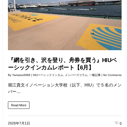
『網を引き、沢を登り、舟券を買う』HIUベ
ーシックインカムレポート【6月】
By
Yamatsu6988
|
HIUベーシックインカム
,
メンバーズコラム
,
一般記事
|
No Comments
堀江貴文イノベーション大学校（以下、HIU）で５名のメン
バー…
Read More
0
2026年7月1日