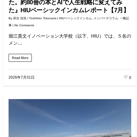
た。約80冊の本とAIで人生戦略に変えてみ
た』HIUベーシックインカムレポート【7月】
By
床次 佳浩 / Yoshihiro Tokonami
|
HIUベーシックインカム
,
メンバーズコラム
,
一般記
事
|
No Comments
堀江貴文イノベーション大学校（以下、HIU）では、５名の
メン…
Read More
0
2026年7月31日