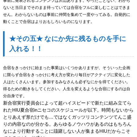
事前に発表されるコンテンツは沢山あります。やったことない、わから
ないと当日までそのまま待っていては合宿をフルに楽しむことはできま
せん。わからないものは事前に仲間を集めて一度やってみる。自発的に
動くことで合宿はよりおもしろいものになります。
★その五★ なにか先に残るものを手に
入れる！！
合宿をきっかけに始まった事業はいくつかありますが、そういった企画
に限らず合宿をきっかけに考え方が変わり毎日がアクティブに変化した
人はたくさんいます。参加するみなさんも必ずなにかを得てください。
得るための動きをしてください。人生を変えるような合宿にするのは自
分自身です。
新合宿実行委員会によって超ハイスピードで新たに組み立てら
れたHIU夏合宿inニセコのスケジュールが以下。時間もないから
とりあえず形だけでも…ではなくガッツリコンテンツてんこ盛
りの内容なのが分かる。あらゆるノウハウがあるのはもちろん
なにより行動することに躊躇しない人が集まるHIUだからこそ